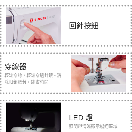
回針按鈕
穿線器
輕鬆穿線，輕鬆穿過針眼 - 消
除眼部疲勞，節省時間
LED 燈
照明燈清晰顯示縫紉區域