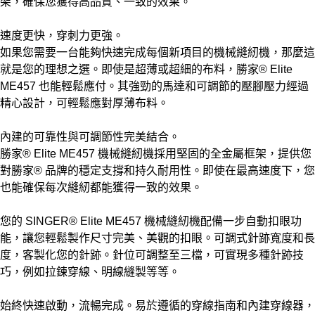
架，確保您獲得高品質、一致的效果。
速度更快，穿刺力更強。
如果您需要一台能夠快速完成每個新項目的機械縫紉機，那麼這
就是您的理想之選。即使是超薄或超細的布料，勝家® Elite
ME457 也能輕鬆應付。其強勁的馬達和可調節的壓腳壓力經過
精心設計，可輕鬆應對厚薄布料。
內建的可靠性與可調節性完美結合。
勝家® Elite ME457 機械縫紉機採用堅固的全金屬框架，提供您
對勝家® 品牌的穩定支撐和持久耐用性。即使在最高速度下，您
也能確保每次縫紉都能獲得一致的效果。
您的 SINGER® Elite ME457 機械縫紉機配備一步自動扣眼功
能，讓您輕鬆製作尺寸完美、美觀的扣眼。可調式針跡寬度和長
度，客製化您的針跡。針位可調整至三檔，可實現多種針跡技
巧，例如拉鍊穿線、明線縫製等等。
始終快速啟動，流暢完成。易於遵循的穿線指南和內建穿線器，