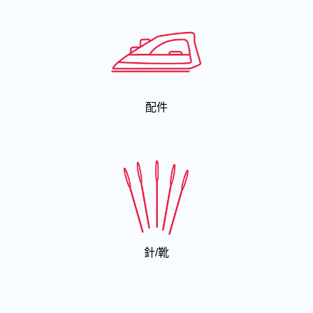
配件
針/靴