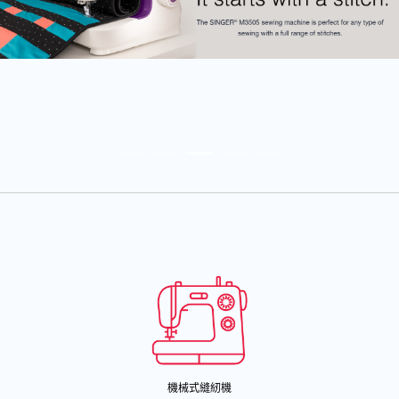
機械式縫紉機