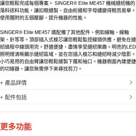
讓您輕鬆完成每個專案。 SINGER® Elite ME457 機械縫紉機的
落料送料功能，讓扣眼縫製、自由絎縫和字母繡變得輕而易舉。
使用隨附的五個壓腳，提升機器的性能。
SINGER® Elite ME457 還配備了其他配件，例如線軸、線軸
架、針等等。頂部插入式梭芯讓您輕鬆監控線頭供應，避免在縫
紉過程中線頭用完。舒適便捷，盡情享受縫紉樂趣。明亮的LED
照明燈清晰顯示縫紉區域，並在您插入梭芯和縫紉時減少陰影。
小巧易用的自由臂讓您輕鬆縫製下擺和袖口。機器側面內建便捷
的切線器，讓您無需停下來尋找剪刀。
+ 產品詳情
+ 配件包括
更多功能