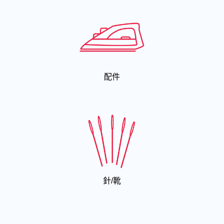
配件
針/靴