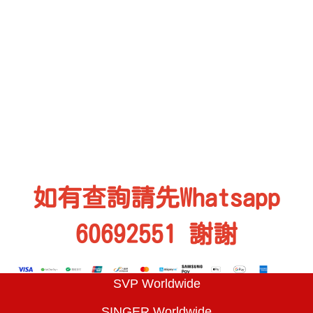
如有查詢請先Whatsapp
60692551 謝謝
SVP Worldwide
SINGER Worldwide