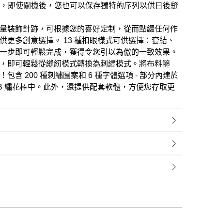
功能，即使關機後，您也可以保存獨特的序列以供日後縫
量裝飾針跡，可根據您的喜好定制，從而點綴任何作
供更多創意選擇。 13 種扣眼樣式可供選擇：套結、
一步即可輕鬆完成，獲得令您引以為傲的一致效果。
，即可輕鬆從縫紉模式轉換為刺繡模式。將布料箍
含 200 種刺繡圖案和 6 種字體選項 - 部分內建於
SB 繡花棒中。此外，還提供配套軟體，方便您存取更
）