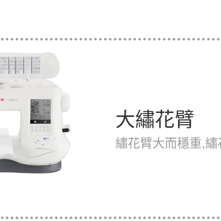
大繡花臂
繡花臂大而穩重,繡