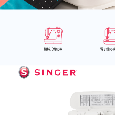
機械式縫紉機
電子縫紉機