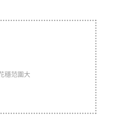
花穩范圍大