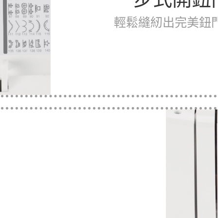
輕鬆縫紉出完美鈕